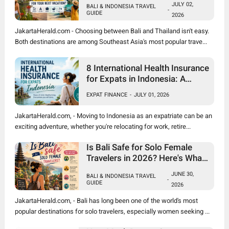
JULY 02,
BALI & INDONESIA TRAVEL
-
GUIDE
2026
JakartaHerald.com - Choosing between Bali and Thailand isn't easy.
Both destinations are among Southeast Asia's most popular trave...
8 International Health Insurance
for Expats in Indonesia: A
Complete Guide
EXPAT FINANCE
-
JULY 01, 2026
JakartaHerald.com, - Moving to Indonesia as an expatriate can be an
exciting adventure, whether you're relocating for work, retire...
Is Bali Safe for Solo Female
Travelers in 2026? Here's What
You Need to Know
JUNE 30,
BALI & INDONESIA TRAVEL
-
GUIDE
2026
JakartaHerald.com, - Bali has long been one of the world's most
popular destinations for solo travelers, especially women seeking ...