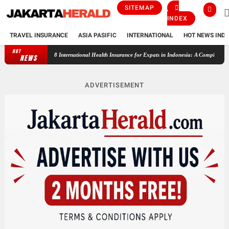
SITEMAP
INDEX
TRAVEL INSURANCE
ASIA PASIFIC
INTERNATIONAL
HOT NEWS IND
HOT
Bali vs Thailand: Which Is Better for Your Next Vacation?
8 International
NEWS
ADVERTISEMENT